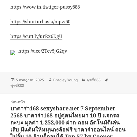
https://wow.in.th/tiger-pussy888
https://shorturl.asia/mpw60
https://cutt.ly/urRx6DgU
https://t.co/2Tcv5jG2qv
เขียน
ผู้
หมวด
ป้าย
5 กรกฎาคม 2025
Bradley Young
พุซซี่888
เมื่อ
เขียน
หมู่
กำกับ
พุซซี่888
แนะแนว
ก่อนหน้า
เรื่อง
บาคาร่า168 sexyshare.net 7 September
เรื่อง
2568 บาคาร่า168 อยู่คู่คนไทยมา 10 ปี แจกรถ
ก่อน
กะบะ มูลค่า 1,252,000 ฝาก-ถอน อัตโนมัติเล่น
หน้า:
เสีย มีแต้มให้หมุนกงล้อฟรี บาคาร่าออนไลน์ ถอน
ไม่อั้น 10 ล้านก็ถอนได้ Top 57 by Cooper