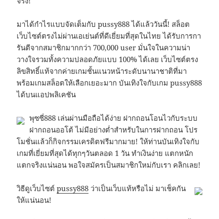
จริง!
มาได้กำไรแบบจัดเต็มกับ pussy888 ได้แล้ววันนี้! สล็อต
เว็บไซต์ตรงไม่ผ่านเอเย่นต์ที่ดีเยี่ยมที่สุดในไทย ได้รับการกา
รันตีจากสมาชิกมากกว่า 700,000 user มั่นใจในความน่า
วางใจรวมทั้งความปลอดภัยแบบ 100% ได้เลย เว็บไซต์ตรง
ลิขสิทธิ์แท้จากค่ายเกมชั้นแนวหน้าระดับนานาชาติที่มา
พร้อมเกมสล็อตให้เลือกเยอะมาก บันเทิงใจกับเกม pussy888
ได้บนแอปพลิเคชัน
พุซซี่888 เล่นผ่านมือถือได้ง่าย ฝากถอนโอนไวกับระบบ
ฝากถอนออโต้ ไม่มีอย่างต่ำสำหรับในการฝากถอน โปร
โมชั่นแล้วก็กิจกรรมเครดิตฟรีมากมาย! ให้ท่านบันเทิงใจกับ
เกมที่เยี่ยมที่สุดได้ทุกๆวันตลอด 1 วัน ทำเงินง่าย แตกหนัก
แตกจริงแน่นอน พอใจสมัครเป็นสมาชิกใหม่กับเรา คลิกเลย!
วิธีดูเว็บไซต์
pussy888
ว่าเป็นเว็บแท้หรือไม่ มาเช็คกัน
ให้แน่นอน!