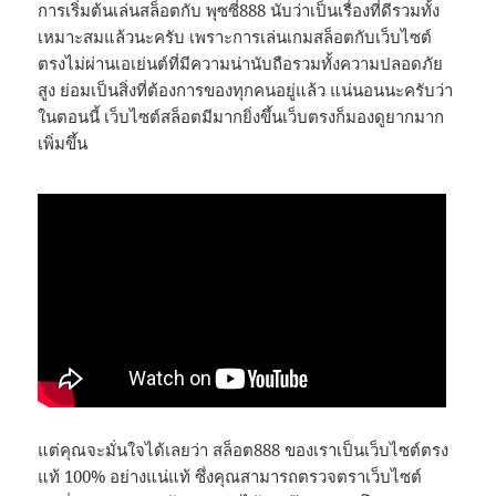
การเริ่มต้นเล่นสล็อตกับ พุซซี่888 นับว่าเป็นเรื่องที่ดีรวมทั้ง
เหมาะสมแล้วนะครับ เพราะการเล่นเกมสล็อตกับเว็บไซต์
ตรงไม่ผ่านเอเย่นต์ที่มีความน่านับถือรวมทั้งความปลอดภัย
สูง ย่อมเป็นสิ่งที่ต้องการของทุกคนอยู่แล้ว แน่นอนนะครับว่า
ในตอนนี้ เว็บไซต์สล็อตมีมากยิ่งขึ้นเว็บตรงก็มองดูยากมาก
เพิ่มขึ้น
แต่คุณจะมั่นใจได้เลยว่า สล็อต888 ของเราเป็นเว็บไซต์ตรง
แท้ 100% อย่างแน่แท้ ซึ่งคุณสามารถตรวจตราเว็บไซต์