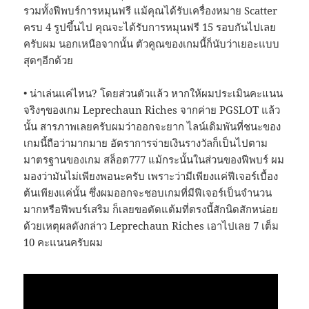
รวมทั้งฟีพบร์การหมุนฟรี แม้คุณได้รับเครื่องหมาย Scatter
ครบ 4 รูปขึ้นไป คุณจะได้รับการหมุนฟรี 15 รอบกันไปเลย
ครับผม นอกเหนือจากนั้น ตัวคูณของเกมนี้ก็นับว่าเยอะแบบ
สุดๆอีกด้วย
• น่าเล่นแค่ไหน? โดยส่วนตัวแล้ว หากให้ผมประเมินคะแนน
จริงๆของเกม Leprechaun Riches จากค่าย PGSLOT แล้ว
นั้น สารภาพเลยครับผมว่าออกจะยาก ไลน์เดิมพันที่ชนะของ
เกมนี้ถือว่ามากมาย อัตราการจ่ายเงินรางวัลก็เป็นไปตาม
มาตรฐานของเกม สล็อต777 แม้กระนั้นในส่วนของฟีพบร์ ผม
มองว่ามันไม่เพียงพอนะครับ เพราะว่ามีเพียงแค่ฟีเจอร์เบื้อง
ต้นเพียงแค่นั้น ซึ่งผมออกจะชอบเกมที่มีฟีเจอร์เป็นจำนวน
มากหรือฟีพบร์เสริม ก็เลยขอตัดแต้มที่ตรงนี้สักนิดสักหน่อย
ด้วยเหตุผลดังกล่าว Leprechaun Riches เอาไปเลย 7 เต็ม
10 คะแนนครับผม