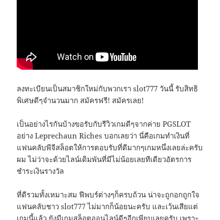
ลงทะเบียนเป็นสมาชิกใหม่กับพวกเรา slot777 วันนี้ รับสิทธิ
พิเศษดีๆจำนวนมาก สมัครฟรี! สมัครเลย!
เป็นอย่างไรกันบ้างขอรับกับรีวิวเกมดีๆจากค่าย PGSLOT
อย่าง Leprechaun Riches บอกเลยว่า นี่คือเกมทำเงินที่
แฟนคลับพีจีสล็อตให้การตอบรับที่ดีมากๆเกมหนึ่งเลยล่ะครับ
ผม ไม่ว่าจะด้วยไลน์เดิมพันที่มีไม่น้อยเลยทีเดียวอัตรการ
ชำระเงินรางวัล
ที่ดีรวมทั้งเหมาะสม ฟีพบร์ต่างๆก็ครบถ้วน น่าจะถูกอกถูกใจ
แฟนคลับชาว slot777 ไม่มากก็น้อยนะครับ และเว้นเสียแต่
เกมนี้แล้ว ยังมีเกมสล็อตออนไลน์ดีๆอีกเพียบเลยครับ เพราะ