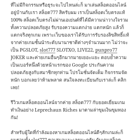
ที่ไม่มีกิจกรรมหรือธุระจะไปไหนล่ะก็ มาเล่นสล็อตออนไลน์
อยู่บ้านกับเรา สล็อต777 สิครับผม เราเป็นสล็อตเว็บตรงแท้
100% สล็อตเว็บตรงไม่ผ่านเอเย่นต์ที่ได้มีความน่าวางใจรวม
ทั้งความปลอดภัยสูง รับรองความแตกง่าย แตกหนัก แล้วก็
แตกจริงทุกเกม เพราะเว็บของเราได้รับการรับรองลิขสิทธิ์แท้
จากค่ายเกมชั้นนำระดับนานาชาติต่างๆจำนวนมาก ไม่ว่าจะ
เป็น PGSLOT,
slot777
SLOTXO, LIVE22,
punpro77
JOKER และค่ายเกมอื่นๆอีกมากมายเยอะแยะ ตอบย้ำความ
เป็นเบอร์หนึ่งด้วยหน้าแรกของ Google ประกันความ
ปลอดภัยสูงกับสมาชิกทุกท่าน โปรโมชั่นจัดเต็ม กิจกรรมจัด
หนัก บอกเลยว่าห้ามพลาด สนใจลงทะเบียนกับเราล่ะก็ คลิก
เลย!
รีวิวเกมสล็อตออนไลน์จากค่าย สล็อต777 กับยอดเยี่ยมเกม
ทำเงินอย่าง Leprechaun Riches มาตามล่าขุมเงินขุมทอง
กัน!
สำหรับผู้ใดที่กำลังมองหาเกมสล็อตออนไลน์ดีๆสักเกมล่ะก็
ผมรวมทั้ง slot777 ขอเสนอแนะเลยนะครับ กับเกมสล็อต