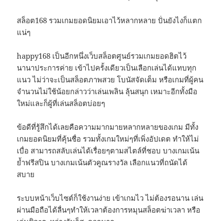
สล็อต168 รวมเกมยอดนิยมเอาไว้หลากหลาย ปั่นยังไงก็แตก
แน่ๆ
happy168 เป็นอีกหนึ่งเว็บสล็อตศูนย์รวมเกมยอดฮิตไว้
นานาประการค่าย เข้าไปครั้งเดียวเป็นเลือกเล่นได้แทบทุก
แนว ไม่ว่าจะเป็นสล็อตภาพสวย โบนัสจัดเต็ม หรือเกมที่ผู้คน
จำนวนไม่ใช้น้อยกล่าวว่าเล่นเพลิน ลุ้นสนุก เหมาะอีกทั้งมือ
ใหม่และก็ผู้ที่เล่นสล็อตบ่อยๆ
ข้อดีที่รู้สึกได้เลยคือความมากมายหลากหลายของเกม มีทั้ง
เกมยอดนิยมที่คุ้นชื่อ รวมทั้งเกมใหม่ๆที่เพิ่งอัปเดต ทำให้ไม่
เบื่อ สามารถสลับเล่นได้เรื่อยๆตามสไตล์ที่ชอบ บางเกมเน้น
ย้ำฟรีสปิน บางเกมเน้นตัวคูณรางวัล เลือกแนวที่ถนัดได้
สบาย
ระบบหน้าเว็บไซต์ก็ใช้งานง่าย เข้าเกมไว ไม่ต้องรอนาน เล่น
ผ่านมือถือได้ลื่นๆทำให้เวลาต้องการหมุนสล็อตฆ่าเวลา หรือ