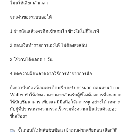
ไม่นให้เสียเวล่ำเวลา
จุดเด่นของระบบออโต้
1.ฝากเงินแล้วเครดิตเข้าเกมไว ข้างในไม่กี่วินาที
2.ถอนเงินทำรายการเองได้ ไม่ต้องส่งสลิป
3.ใช้งานได้ตลอด 1 วัน
4.ลดความผิดพลาดจากวิธีการทำรายการมือ
ยิ่งกว่านั้นยัง สล็อตเครดิตฟรี รองรับการฝาก-ถอนผ่าน True
Wallet ทำให้สะดวกมากมายสำหรับผู้ที่ไม่ต้องการที่จะอยาก
ใช้บัญชีธนาคาร เพียงแค่มีมือถือก็จัดการทุกอย่างได้ เหมาะ
กับผู้ที่ปรารถนาความรวดเร็วรวมทั้งความเป็นส่วนตัวเยอะ
ขึ้นเรื่อยๆ
ขั้นตอนก็ไม่สลับซับซ้อน เข้าเมนูฝากหรือถอน เลือกวิถี