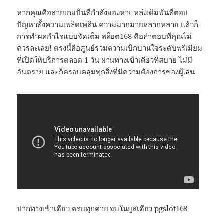
หากคุณคือสายเกมปั่นที่กำลังมองหาแหล่งเดิมพันที่ตอบ
ปัญหาทั้งความเพลิดเพลิน ความมากมายหลากหลาย แล้วก็
การทำผลกำไรแบบจัดเต็ม สล็อต168 คือคำตอบที่คุณไม่
ควรละเลย! ตรงนี้คือศูนย์รวมความเบิกบานใจระดับพรีเมียม
ที่เปิดให้บริการตลอด 1 วัน ผ่านทางเข้าเดียวที่สบาย ไม่มี
อันตราย และก็ครอบคลุมทุกสิ่งที่มีความต้องการของผู้เล่น
ปากทางเข้าเดียว ครบทุกค่าย จบในยูสเดียว pgslot168