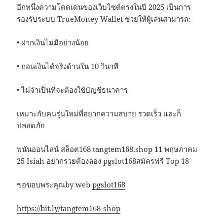
อีกหนึ่งความโดดเด่นของเว็บไซต์ตรงในปี 2025 เป็นการ
รองรับระบบ TrueMoney Wallet ช่วยให้ผู้เล่นสามารถ:
• ฝากเงินไม่มีอย่างน้อย
• ถอนเงินได้จริงด้านใน 10 วินาที
• ไม่จำเป็นที่จะต้องใช้บัญชีธนาคาร
เหมาะกับคนรุ่นใหม่ที่อยากความสบาย รวดเร็ว และก็
ปลอดภัย
พนันออนไลน์ สล็อต168 tangtem168.shop 11 พฤษภาคม
25 Isiah อยากรวยต้องลอง pgslot168สมัครฟรี Top 18
ขอขอบพระคุณby web
pgslot168
https://bit.ly/tangtem168-shop