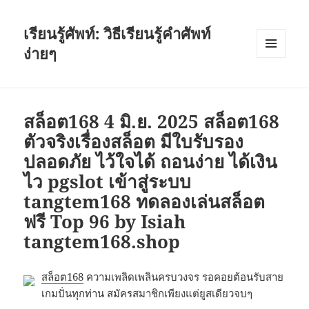
เรียนรู้ศัพท์: วิธีเรียนรู้คำศัพท์
ง่ายๆ
เมนู
และวิด
เจ็ต
สล็อต168 4 มิ.ย. 2025 สล็อต168
ตัวจริงเรื่องสล็อต มีใบรับรอง
ปลอดภัย ไว้ใจได้ ถอนง่าย ได้เงิน
ไว pgslot เข้าสู่ระบบ
tangtem168 ทดลองเล่นสล็อต
ฟรี Top 96 by Isiah
tangtem168.shop
สล็อต168
ความเพลิดเพลินครบวงจร รอคอยต้อนรับสาย
เกมปั่นทุกท่าน สมัครสมาชิกเพียงแต่ยูสเดียวจบๆ