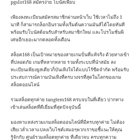
pgslot168 สมัครง่าย โบนัสเพียบ
เพียงลงทะเบียนสมัครสมาชิกผ่านหน้าเว็บ ใช้เวลาไม่ถึง 1
นาที ก็สามารถล็อกอินรวมทั้งเริ่มต้นความมันส์ได้โดยทันที
พร้อมรับโบนัสต้อนรับสำหรับสมาชิกใหม่ และโปรโมชั่นพิ
เศษอีกเยอะมากตลอดทั้งเดือน
สล็อต168 เป็นเป้าหมายของสายเกมปั่นที่แท้จริง ด้วยทางเข้า
ที่ปลอดภัย เกมที่หลากหลาย รวมทั้งระบบที่นำสมัย ลง
ทะเบียนเพียงยูสเดียวก็บันเทิงใจได้แบบไร้ขีดจำกัด พร้อมรับ
ประสบการณ์ความบันเทิงที่ครบวงจรที่สุดในโลกของเกม
สล็อตออนไลน์
รวมสล็อตทุกค่าย tangtem168 ครบจบในที่เดียว ปากทาง
เข้าเล่นสล็อตที่ดีเยี่ยมที่สุดปัจจุบันนี้
มองหาแหล่งรวมเกมสล็อตออนไลน์ที่มีครบทุกค่าย ไม่ต้อง
เสียเวล่ำเวลาแปลงเว็บไซต์เสมอๆพวกเราขอชี้แนะให้คุณ
รู้จักกับ ศูนย์รวมสล็อตทุกค่าย ที่เดียวจบ ครบทุกความ