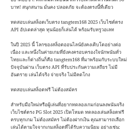
บาท! สนุกสนาน มั่นคง ปลอดภัย จะต้องตรงนี้ที่เดียว
ทดสอบเล่นสล็อตเว็บตรง tangtem168 2025 เว็บไซต์ตรง
API อัปเดตล่าสุด ทุนน้อยก็เล่นได้ พร้อมรับทรูวอเลท
ในปี 2025 นี้ โลกของสล็อตออนไลน์ยังคงเติบโตอย่างต่อ
เนื่อง และหนึ่งในค่ายเกมที่ยังคงครอบครองใจนักพนันทั่ว
ไทยและก็ต่างถิ่นก็คือ tangtem168 ที่มาพร้อมกับระบบใหม่
ปัจจุบันผ่าน เว็บตรง API ที่รับประกันความเสถียร ไม่มี
อันตราย เล่นได้จริง จ่ายจริง ไม่มีคดโกง
ทดสอบเล่นสล็อตฟรี ไม่ต้องสมัคร
สำหรับมือใหม่หรือผู้เล่นที่อยากทดลองเกมก่อนลงพนันจริง
เว็บไซต์ตรง PG Slot 2025 เปิดโหมด ทดลองเล่นสล็อตฟรี
ครบทุกเกม ไม่ต้องสมัคร ไม่ต้องฝากเงิน คุณสามารถเลือก
เล่นได้ตามใจจากเกมสล็อตที่ได้รับความนิยม อย่างเช่น: