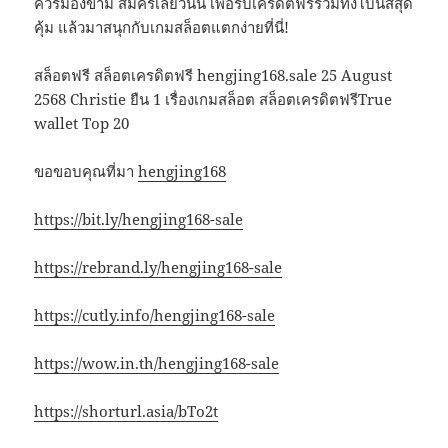
ควรมองข้าม สมัครเลยวันนี้ เพื่อรับเครดิตฟรีรวมทั้งโบนัสสุด
คุ้ม แล้วมาสนุกกับเกมสล็อตแตกง่ายที่นี่!
สล็อตฟรี สล็อตเครดิตฟรี hengjing168.sale 25 August
2568 Christie ยืน 1 เรื่องเกมสล็อต สล็อตเครดิตฟรีTrue
wallet Top 20
ขอขอบคุณที่มา
hengjing168
https://bit.ly/hengjing168-sale
https://rebrand.ly/hengjing168-sale
https://cutly.info/hengjing168-sale
https://wow.in.th/hengjing168-sale
https://shorturl.asia/bTo2t