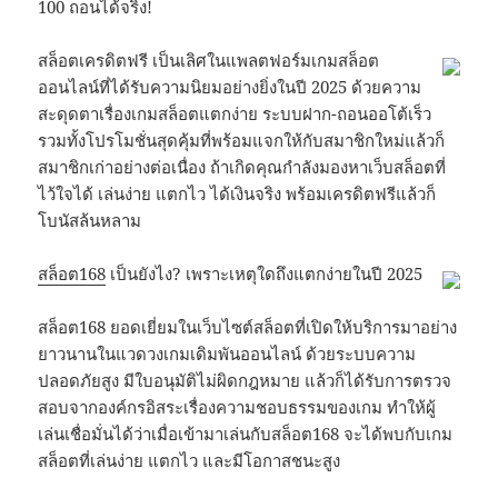
100 ถอนได้จริง!
สล็อตเครดิตฟรี เป็นเลิศในแพลตฟอร์มเกมสล็อต
ออนไลน์ที่ได้รับความนิยมอย่างยิ่งในปี 2025 ด้วยความ
สะดุดตาเรื่องเกมสล็อตแตกง่าย ระบบฝาก-ถอนออโต้เร็ว
รวมทั้งโปรโมชั่นสุดคุ้มที่พร้อมแจกให้กับสมาชิกใหม่แล้วก็
สมาชิกเก่าอย่างต่อเนื่อง ถ้าเกิดคุณกำลังมองหาเว็บสล็อตที่
ไว้ใจได้ เล่นง่าย แตกไว ได้เงินจริง พร้อมเครดิตฟรีแล้วก็
โบนัสล้นหลาม
สล็อต168
เป็นยังไง? เพราะเหตุใดถึงแตกง่ายในปี 2025
สล็อต168 ยอดเยี่ยมในเว็บไซต์สล็อตที่เปิดให้บริการมาอย่าง
ยาวนานในแวดวงเกมเดิมพันออนไลน์ ด้วยระบบความ
ปลอดภัยสูง มีใบอนุมัติไม่ผิดกฎหมาย แล้วก็ได้รับการตรวจ
สอบจากองค์กรอิสระเรื่องความชอบธรรมของเกม ทำให้ผู้
เล่นเชื่อมั่นได้ว่าเมื่อเข้ามาเล่นกับสล็อต168 จะได้พบกับเกม
สล็อตที่เล่นง่าย แตกไว และมีโอกาสชนะสูง