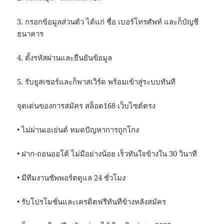
3. กรอกข้อมูลส่วนตัว ได้แก่ ชื่อ เบอร์โทรศัพท์ และก็บัญชี
ธนาคาร
4. ตั้งรหัสผ่านและยืนยันข้อมูล
5. รับยูสเซอร์และก็พาสเวิร์ด พร้อมเข้าสู่ระบบทันที
จุดเด่นของการสมัคร สล็อต168 เว็บไซต์ตรง
• ไม่ผ่านเอเย่นต์ หมดปัญหาการถูกโกง
• ฝาก-ถอนออโต้ ไม่มีอย่างน้อย เร็วทันใจข้างใน 30 วินาที
• มีทีมงานซัพพอร์ตดูแล 24 ชั่วโมง
• รับโปรโมชั่นและเครดิตฟรีทันทีข้างหลังสมัคร