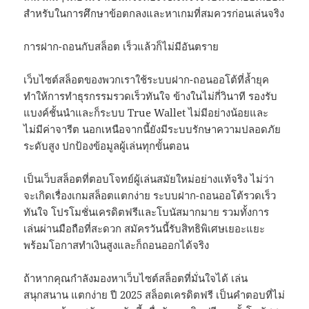
สำหรับในการศึกษาข้อตกลงและหาเกมที่สมควรก่อนเล่นจริง
การฝาก-ถอนกับสล็อต เร็วแล้วก็ไม่มีอันตราย
เว็บไซต์สล็อตของพวกเราใช้ระบบฝาก-ถอนออโต้ที่ล้ำยุค
ทำให้การทำธุรกรรมรวดเร็วทันใจ ข้างในไม่กี่วินาที รองรับ
แบงค์ชั้นนำและก็ระบบ True Wallet ไม่มีอย่างน้อยและ
ไม่มีค่าจารีต นอกเหนือจากนี้ยังมีระบบรักษาความปลอดภัย
ระดับสูง ปกป้องข้อมูลผู้เล่นทุกขั้นตอน
เป็นเว็บสล็อตที่ตอบโจทย์ผู้เล่นสมัยใหม่อย่างแท้จริง ไม่ว่า
จะเกิดเรื่องเกมสล็อตแตกง่าย ระบบฝาก-ถอนออโต้รวดเร็ว
ทันใจ โปรโมชั่นเครดิตฟรีและโบนัสมากมาย รวมทั้งการ
เล่นผ่านมือถือที่สะดวก สมัครวันนี้รับสิทธิพิเศษเยอะแยะ
พร้อมโอกาสทำเงินสูงและก็ถอนออกได้จริง
ถ้าหากคุณกำลังมองหาเว็บไซต์สล็อตที่มั่นใจได้ เล่น
สนุกสนาน แตกง่าย ปี 2025 สล็อตเครดิตฟรี เป็นคำตอบที่ไม่