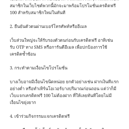
สมาชิกในเว็บไซต์พวกนี้มักจะมาพร้อมโปรโมชั่นเครดิตฟรี
100 สำหรับสมาชิกใหม่ในทันที
2. ยืนยันตัวตนผ่านเบอร์โทรศัพท์หรืออีเมล
เว็บส่วนใหญ่จะให้รับรองตัวตนก่อนรับเครดิตฟรี อาทิเช่น
รับ OTP ทาง SMS หรือการันตีอีเมล เพื่อปกป้องการใช้
เครดิตซ้ำซ้อน
3. กระทำตามเงื่อนไขโปรโมชั่น
บางเว็บอาจมีเงื่อนไขนิดหน่อย ยกตัวอย่างเช่น ฝากเงินทีแรก
อย่างต่ำ หรือทำเทิร์นโอเวอร์บางปริมาณก่อนถอน แต่ว่าก็มี
เว็บแจกเครดิตฟรี 100 ไม่ต้องฝาก ที่ให้เลยทันทีโดยไม่มี
เงื่อนไขยุ่งยาก
4. เข้าร่วมกิจกรรมแจกเครดิตฟรี