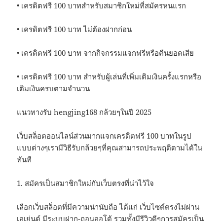
• เครดิตฟรี 100 บาทสำหรับสมาชิกใหม่ที่สมัครหนแรก
• เครดิตฟรี 100 บาท ไม่ต้องฝากก่อน
• เครดิตฟรี 100 บาท จากกิจกรรมแจกฟรีหรือคืนยอดเสีย
• เครดิตฟรี 100 บาท สำหรับผู้เล่นที่เพิ่มเติมเงินครั้งแรกหรือ
เติมเงินครบตามจำนวน
แนวทางรับ hengjing168 กล้วยๆในปี 2025
เว็บสล็อตออนไลน์ส่วนมากแจกเครดิตฟรี 100 บาทในรูป
แบบต่างๆเรามีวิธีรับกล้วยๆที่คุณสามารถประพฤติตามได้ใน
ทันที
1. สมัครเป็นสมาชิกใหม่กับเว็บตรงที่น่าไว้ใจ
เลือกเว็บสล็อตที่มีความน่านับถือ ได้แก่ เว็บไซต์ตรงไม่ผ่าน
เอเย่นต์ มีระบบฝาก-ถอนออโต้ รวมทั้งมีรีวิวดีๆการสมัครเป็น