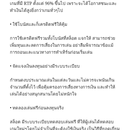
เกมที่มี RTP ตั้งแต่ 96% ขึ้นไป เพราะจะได้โอกาสชนะและ
ทำเงินได้สูงยิ่งกว่าเกมทั่วๆไป
• ใช้โบนัสและก็เครดิตฟรีให้คุ้ม
การใช้เครดิตฟรีรวมทั้งโบนัสที่สล็อต แจกให้ สามารถช่วย
เพิ่มทุนและลดการเสี่ยงในการเล่น อย่าลืมพิจารณาข้อแม้
การถอนและแนวทางการทำเทิร์นก่อนเริ่มเล่น
• จัดแจงเงินลงทุนอย่างมีระบบระเบียบ
กำหนดงบประมาณเล่นในแต่ละวันและไม่ควรจะพนันเกิน
จำนวนที่ตั้งไว้ เพื่อคุ้มครองการเสี่ยงทางการเงิน และทำให้
เล่นได้อย่างสนุกสนานโดยไม่หนักใจ
• ทดลองเล่นฟรีก่อนลงทุนจริง
สล็อต มีระบบระเบียบทดสอบเล่นฟรี ที่ให้ผู้เล่นได้ทดสอบ
เกมใหม่ๆโดยไม่จำเป็นที่จะต้องใช้เงินจริง เป็นวิธีที่ยอดเยี่ยม