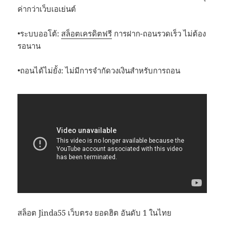
ค่ากว่าเว็บเอเย่นต์
•ระบบออโต้:
สล็อตเครดิตฟรี
การฝาก-ถอนรวดเร็ว ไม่ต้อง
รอนาน
•ถอนได้ไม่ยั้ง: ไม่มีการจำกัดวงเงินสำหรับการถอน
สล็อต Jinda55 เว็บตรง ยอดฮิต อันดับ 1 ในไทย