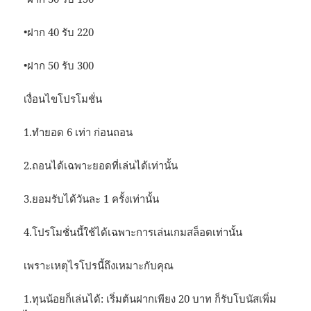
•ฝาก 40 รับ 220
•ฝาก 50 รับ 300
เงื่อนไขโปรโมชั่น
1.ทำยอด 6 เท่า ก่อนถอน
2.ถอนได้เฉพาะยอดที่เล่นได้เท่านั้น
3.ยอมรับได้วันละ 1 ครั้งเท่านั้น
4.โปรโมชั่นนี้ใช้ได้เฉพาะการเล่นเกมสล็อตเท่านั้น
เพราะเหตุไรโปรนี้ถึงเหมาะกับคุณ
1.ทุนน้อยก็เล่นได้: เริ่มต้นฝากเพียง 20 บาท ก็รับโบนัสเพิ่ม