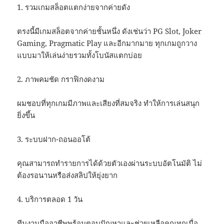
1. รวมเกมสล็อตแตกง่ายจากค่ายดัง
ตรงนี้มีเกมสล็อตจากค่ายชั้นหนึ่ง ดังเช่นว่า PG Slot, Joker
Gaming, Pragmatic Play และอีกมากมาย ทุกเกมถูกวาง
แบบมาให้เล่นง่ายรวมทั้งโบนัสแตกบ่อย
2. ภาพคมชัด กราฟิกงดงาม
ผมชอบที่ทุกเกมมีภาพและเสียงที่สมจริง ทำให้การเล่นสนุก
ยิ่งขึ้น
3. ระบบฝาก-ถอนออโต้
คุณสามารถทำรายการได้ด้วยตัวเองผ่านระบบอัตโนมัติ ไม่
ต้องรอนานหรือส่งสลิปให้ยุ่งยาก
4. บริการตลอด 1 วัน
ทีมงานมืออาชีพพร้อมตอบปัญหาและช่วยเหลือคุณทุกเมื่อ