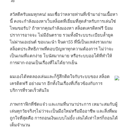
วัย
สวัสดีครับผมทุกคน! ผมเชื่อว่าหลายท่านที่เข้ามาอ่านเนื้อหา
นี้ คงจะกำลังมองหาเว็บสล็อตที่เยี่ยมที่สุดสำหรับการเล่นใช่
ไหมขอรับ? ถ้าหากคุณกำลังมองหา สล็อตเครดิตฟรี ป้อม
ปราการอาจจะ ไม่มีอันตราย รวมทั้งมีระบบระเบียบล้ำยุค
ไม่ผ่านเอเย่นต์ ขอแนะนำ จินดา55 ที่นี่เป็นแหล่งรวมเกม
สล็อตประสิทธิภาพที่ตอบปัญหาทุกความต้องการ ไม่ว่าจะ
เป็นเกมที่แตกง่าย โบนัสมากมาย หรือระบบออโต้ที่ทำให้
การฝาก-ถอนเป็นเรื่องที่ไม่ได้ยากเย็น
ผมเองได้ทดลองเล่นและก็รู้สึกติดใจกับระบบของ สล็อต
เครดิตฟรี อย่างมาก อีกทั้งในเรื่องที่เกี่ยวข้องกับการ
บริการที่รวดเร็วทันใจ
ภาพกราฟิกที่ชัดแจ๋ว และเกมที่นานาประการ เหมาะสมกับผู้
เล่นทุกวัยจริงๆไม่ว่าจะเป็นมือใหม่หรือมืออาชีพ และสิ่งที่ผม
ถูกใจที่สุดคือ การถอนเงินแบบไม่ยั้ง เล่นได้เท่าไหร่ก็ถอนได้
เต็มจำนวน