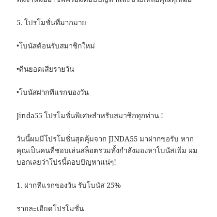
5. โปรโมชั่นที่มากมาย
•โบนัสต้อนรับสมาชิกใหม่
•คืนยอดเสียรายวัน
•โบนัสฝากทีแรกของวัน
Jinda55 โปรโมชั่นพิเศษสำหรับสมาชิกทุกท่าน !
วันนี้ผมมีโปรโมชั่นสุดคุ้มจาก JINDA55 มาฝากขอรับ หาก
คุณเป็นคนที่ชอบเล่นสล็อตรวมทั้งกำลังมองหาโบนัสเพิ่ม ผม
บอกเลยว่าโปรนี้ตอบปัญหาแน่ๆ!
1. ฝากทีแรกของวัน รับโบนัส 25%
รายละเอียดโปรโมชั่น