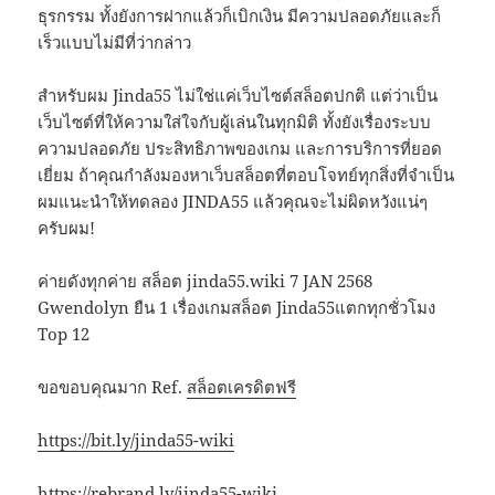
ธุรกรรม ทั้งยังการฝากแล้วก็เบิกเงิน มีความปลอดภัยและก็
เร็วแบบไม่มีที่ว่ากล่าว
สำหรับผม Jinda55 ไม่ใช่แค่เว็บไซต์สล็อตปกติ แต่ว่าเป็น
เว็บไซต์ที่ให้ความใส่ใจกับผู้เล่นในทุกมิติ ทั้งยังเรื่องระบบ
ความปลอดภัย ประสิทธิภาพของเกม และการบริการที่ยอด
เยี่ยม ถ้าคุณกำลังมองหาเว็บสล็อตที่ตอบโจทย์ทุกสิ่งที่จำเป็น
ผมแนะนำให้ทดลอง JINDA55 แล้วคุณจะไม่ผิดหวังแน่ๆ
ครับผม!
ค่ายดังทุกค่าย สล็อต jinda55.wiki 7 JAN 2568
Gwendolyn ยืน 1 เรื่องเกมสล็อต Jinda55แตกทุกชั่วโมง
Top 12
ขอขอบคุณมาก Ref.
สล็อตเครดิตฟรี
https://bit.ly/jinda55-wiki
https://rebrand.ly/jinda55-wiki