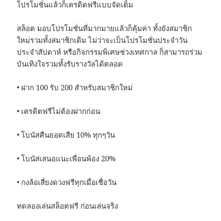
โปรโมชั่นแล้วก็เครดิตฟรีแบบจัดเต็ม
สล็อต มอบโปรโมชั่นที่มากมายแล้วก็คุ้มค่า ทั้งยังสมาชิก
ใหม่รวมทั้งสมาชิกเดิม ไม่ว่าจะเป็นโปรโมชั่นประจำวัน
ประจำสัปดาห์ หรือกิจกรรมพิเศษช่วงเทศกาล ก็สามารถร่วม
บันเทิงใจรวมทั้งรับรางวัลได้ตลอด
• ฝาก 100 รับ 200 สำหรับสมาชิกใหม่
• เครดิตฟรีไม่ต้องฝากก่อน
• โบนัสคืนยอดเสีย 10% ทุกๆวัน
• โบนัสเสนอแนะเพื่อนพ้อง 20%
• กงล้อเสี่ยงดวงฟรีทุกเมื่อเชื่อวัน
ทดลองเล่นสล็อตฟรี ก่อนเล่นจริง