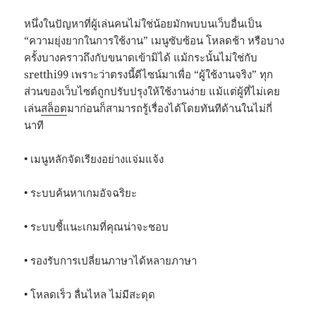
หนึ่งในปัญหาที่ผู้เล่นคนไม่ใช่น้อยมักพบบนเว็บอื่นเป็น
“ความยุ่งยากในการใช้งาน” เมนูซับซ้อน โหลดช้า หรือบาง
ครั้งบางคราวถึงกับขนาดเข้ามิได้ แม้กระนั้นไม่ใช่กับ
sretthi99 เพราะว่าตรงนี้ดีไซน์มาเพื่อ “ผู้ใช้งานจริง” ทุก
ส่วนของเว็บไซต์ถูกปรับปรุงให้ใช้งานง่าย แม้แต่ผู้ที่ไม่เคย
เล่น
สล็อต
มาก่อนก็สามารถรู้เรื่องได้โดยทันทีด้านในไม่กี่
นาที
• เมนูหลักจัดเรียงอย่างแจ่มแจ้ง
• ระบบค้นหาเกมอัจฉริยะ
• ระบบชี้แนะเกมที่คุณน่าจะชอบ
• รองรับการเปลี่ยนภาษาได้หลายภาษา
• โหลดเร็ว ลื่นไหล ไม่มีสะดุด