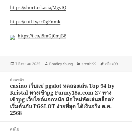
https://shorturl.asia/MgvtQ
https://cutt.ly/rrDgFnmk
https://t.co/i5mGj0mjB8
เขียน
ผู้
หมวด
ป้าย
7 สิงหาคม 2025
Bradley Young
sretthi99
สล็อต99
เมื่อ
เขียน
หมู่
กำกับ
แนะแนว
ก่อนหน้า
เรื่อง
casino เว็บแม่ pgslot ทดลองเล่น Top 94 by
เรื่อง
Kristal ทางเข้าpg Funny18a.com 27 ทาง
ก่อน
เข้าpg เว็บไซต์แจกหนัก มือใหม่หัดเล่นสล็อต?
หน้า:
เริ่มต้นกับ PGSLOT ง่ายที่สุด ได้เงินจริง ต.ค.
2568
ต่อไป