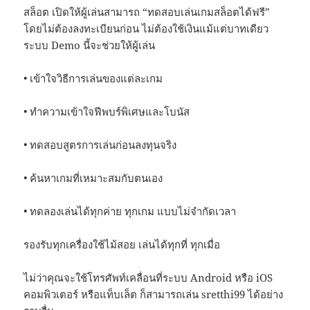
สล็อต เปิดให้ผู้เล่นสามารถ “ทดสอบเล่นเกมสล็อตได้ฟรี”
โดยไม่ต้องลงทะเบียนก่อน ไม่ต้องใช้เงินแม้แต่บาทเดียว
ระบบ Demo นี้จะช่วยให้ผู้เล่น
• เข้าใจวิธีการเล่นของแต่ละเกม
• ทำความเข้าใจฟีพบร์พิเศษและโบนัส
• ทดสอบสูตรการเล่นก่อนลงทุนจริง
• ค้นหาเกมที่เหมาะสมกับตนเอง
• ทดลองเล่นได้ทุกค่าย ทุกเกม แบบไม่จำกัดเวลา
รองรับทุกเครื่องใช้ไม้สอย เล่นได้ทุกที่ ทุกเมื่อ
ไม่ว่าคุณจะใช้โทรศัพท์เคลื่อนที่ระบบ Android หรือ iOS
คอมพิวเตอร์ หรือแท็บเล็ต ก็สามารถเล่น sretthi99 ได้อย่าง