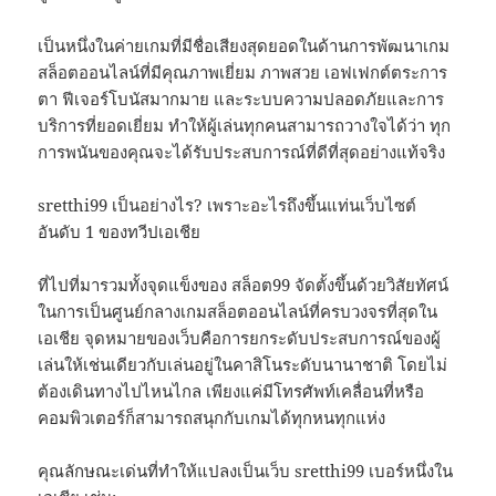
เป็นหนึ่งในค่ายเกมที่มีชื่อเสียงสุดยอดในด้านการพัฒนาเกม
สล็อตออนไลน์ที่มีคุณภาพเยี่ยม ภาพสวย เอฟเฟกต์ตระการ
ตา ฟีเจอร์โบนัสมากมาย และระบบความปลอดภัยและการ
บริการที่ยอดเยี่ยม ทำให้ผู้เล่นทุกคนสามารถวางใจได้ว่า ทุก
การพนันของคุณจะได้รับประสบการณ์ที่ดีที่สุดอย่างแท้จริง
sretthi99 เป็นอย่างไร? เพราะอะไรถึงขึ้นแท่นเว็บไซต์
อันดับ 1 ของทวีปเอเชีย
ที่ไปที่มารวมทั้งจุดแข็งของ สล็อต99 จัดตั้งขึ้นด้วยวิสัยทัศน์
ในการเป็นศูนย์กลางเกมสล็อตออนไลน์ที่ครบวงจรที่สุดใน
เอเชีย จุดหมายของเว็บคือการยกระดับประสบการณ์ของผู้
เล่นให้เช่นเดียวกับเล่นอยู่ในคาสิโนระดับนานาชาติ โดยไม่
ต้องเดินทางไปไหนไกล เพียงแค่มีโทรศัพท์เคลื่อนที่หรือ
คอมพิวเตอร์ก็สามารถสนุกกับเกมได้ทุกหนทุกแห่ง
คุณลักษณะเด่นที่ทำให้แปลงเป็นเว็บ sretthi99 เบอร์หนึ่งใน