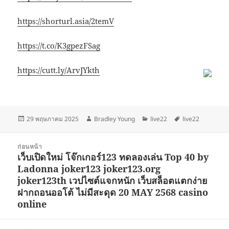
https://shorturl.asia/2temV
https://t.co/K3gpezFSag
https://cutt.ly/ArvJYkth
เขียน
ผู้
หมวด
ป้าย
29 พฤษภาคม 2025
Bradley Young
live22
live22
เมื่อ
เขียน
หมู่
กำกับ
แนะแนว
ก่อนหน้า
เรื่อง
เว็บเปิดใหม่ โจ๊กเกอร์123 ทดลองเล่น Top 40 by
เรื่อง
Ladonna joker123 joker123.org
ก่อน
joker123th เวปไซต์แจกหนัก เว็บสล็อตแตกง่าย
หน้า:
ฝากถอนออโต้ ไม่มีสะดุด 20 MAY 2568 casino
online