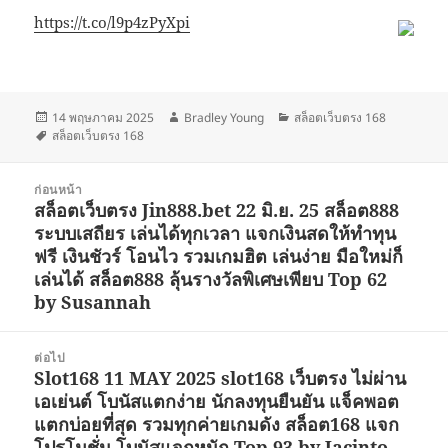
https://t.co/l9p4zPyXpi
เขียน
ผู้
หมวด
14 พฤษภาคม 2025
Bradley Young
สล็อตเว็บตรง 168
เมื่อ
ป้าย
เขียน
หมู่
สล็อตเว็บตรง 168
กำกับ
แนะแนว
ก่อนหน้า
เรื่อง
สล็อตเว็บตรง Jin888.bet 22 มิ.ย. 25 สล็อต888
เรื่อง
ระบบเสถียร เล่นได้ทุกเวลา แจกเงินสดให้ทำทุน
ก่อน
ฟรี เงินชัวร์ โอนไว รวมเกมฮิต เล่นง่าย มือใหม่ก็
หน้า:
เล่นได้ สล็อต888 ลุ้นรางวัลพิเศษเพียบ Top 62
by Susannah
ต่อไป
Slot168 11 MAY 2025 slot168 เว็บตรง ไม่ผ่าน
เรื่อง
เอเย่นต์ โบนัสแตกง่าย นักลงทุนยืนยัน แจ็คพอต
ต่อ
แตกบ่อยที่สุด รวมทุกค่ายเกมดัง สล็อต168 แจก
ไป:
โปรโมชั่น โบนัสแจกหนัก Top 93 by Jacinto