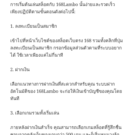
การเริ่มต้นเล่นสล็อตกับ 168Lambo นั้นง่ายและรวดเร็ว
เพียงปฏิบัติตามขั้นตอนดังต่อไปนี้:
1. ลงทะเบียนเป็นสมาชิก
เข้าไปที่หน้าเว็บไซต์ของสล็อตเว็บตรง 168 รวมทั้งคลิกที่ปุ่ม
ลงทะเบียนเป็นสมาชิก กรอกข้อมูลส่วนตัวตามที่ระบบอยาก
ได้ ใช้เวลาเพียงแค่ไม่กี่นาที
2. ฝากเงิน
เลือกแนวทางการฝากเงินที่สะดวกสำหรับคุณ ระบบฝาก
อัตโนมัติของ 168Lambo จะก่อให้เงินเข้าบัญชีของคุณโดย
ทันที
3. เลือกเกมรวมทั้งเริ่มเล่น
ภายหลังฝากเงินสำเร็จ คุณสามารถเลือกเกมสล็อตที่รู้สึกชื่น
ชอบจากคลังเก็บของเกมกว่า 500 เกม และก็เริ่มหมุนวงล้อ