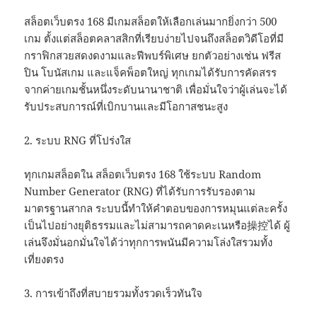
สล็อตเว็บตรง 168 มีเกมสล็อตให้เลือกเล่นมากยิ่งกว่า 500
เกม ตั้งแต่สล็อตคลาสสิกที่เรียบง่ายไปจนถึงสล็อตวิดีโอที่มี
กราฟิกสวยสดงดงามและฟีพบร์พิเศษ ยกตัวอย่างเช่น ฟรีส
ปิน โบนัสเกม และแจ็คพ็อตใหญ่ ทุกเกมได้รับการคัดสรร
จากค่ายเกมชั้นหนึ่งระดับนานาชาติ เพื่อมั่นใจว่าผู้เล่นจะได้
รับประสบการณ์ที่เบิกบานและมีโอกาสชนะสูง
2. ระบบ RNG ที่โปร่งใส
ทุกเกมสล็อตใน สล็อตเว็บตรง 168 ใช้ระบบ Random
Number Generator (RNG) ที่ได้รับการรับรองตาม
มาตรฐานสากล ระบบนี้ทำให้คำตอบของการหมุนแต่ละครั้ง
เป็นไปอย่างยุติธรรมและไม่สามารถคาดคะเนหรือ操控ได้ ผู้
เล่นจึงมั่นอกมั่นใจได้ว่าทุกการพนันมีความโล่งใสรวมทั้ง
เที่ยงตรง
3. การเข้าถึงที่สบายรวมทั้งรวดเร็วทันใจ