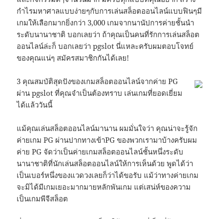
กำไรมหาศาลแบบง่ายๆกับการเล่นสล็อตออนไลน์แบบฟินๆมี
เกมให้เลือกมากยิ่งกว่า 3,000 เกมจากนานัปการค่ายชั้นนำ
ระดับนานาชาติ บอกเลยว่า ถ้าคุณเป็นคนที่รักการเล่นสล็อต
ออนไลน์ล่ะก็ บอกเลยว่า pgslot นี่แหละครับผมตอบโจทย์
ของคุณแน่ๆ สมัครสมาชิกกันได้เลย!
3 คุณสมบัติสุดปังของเกมสล็อตออนไลน์จากค่าย PG
ผ่าน pgslot ที่คุณจำเป็นต้องทราบ เล่นเกมที่ยอดเยี่ยม
ได้แล้ววันนี้
แม้คุณเล่นสล็อตออนไลน์มานาน ผมมั่นใจว่า คุณน่าจะรู้จัก
ค่ายเกม PG ผ่านปากทางเข้าPG ของพวกเรามาบ้างครับผม
ค่าย PG จัดว่าเป็นค่ายเกมสล็อตออนไลน์ชั้นหนึ่งระดับ
นานาชาติที่นักเล่นสล็อตออนไลน์ให้การเห็นด้วย พูดได้ว่า
เป็นเบอร์หนึ่งของแวดวงเลยก็ว่าได้ขอรับ แม้ว่าทางค่ายเกม
จะมิได้มีเกมเยอะมากมายหลักพันเกม แต่เสน่ห์ของความ
เป็นเกมพีจีสล็อต