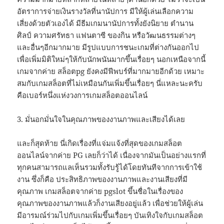
อัตราการจ่ายเงินรางวัลที่นานัปการ มีให้ผู้เล่นเลือกความ
เสี่ยงด้วยตัวเองได้ มีธีมเกมนานัปการทั้งยังนิยาย ตำนาน
ศิลป์ ความศรัทธา แฟนตาซี ของกิน หรือวัฒนธรรมต่างๆ
และอื่นๆอีกมากมาย มีรูปแบบการชนะเกมที่ต่างกันออกไป
เพื่อเพิ่มมิติใหม่ๆให้กับนักพนันมากขึ้นเรื่อยๆ นอกเหนือจากนี้
เกมจากค่าย สล็อตpg ยังคงมีฟีพบร์ที่มากมายอีกด้วย เหมาะ
สมกับเกมสล็อตที่ไม่เหมือนกันเพิ่มขึ้นเรื่อยๆ นี่แหละนะครับ
คือเบอร์หนึ่งแห่งวงการเกมสล็อตออนไลน์
3. มั่นอกมั่นใจในคุณภาพของงานภาพและเสียงได้เลย
และก็สุดท้าย นี่เกิดเรื่องที่แจ่มแจ้งที่สุดของเกมสล็อต
ออนไลน์จากค่าย PG เลยก็ว่าได้ เนื่องจากมันเป็นอย่างแรกที่
ทุกคนสามารถแลเห็นรวมทั้งรับรู้ได้โดยทันทีจากการเข้าใช้
งาน ซึ่งก็คือ ประสิทธิภาพของงานภาพและงานเสียงที่มี
คุณภาพ เกมสล็อตจากค่าย pgslot ขึ้นชื่อในเรื่องของ
คุณภาพของงานภาพแล้วก็งานเสียงอยู่แล้ว เพื่อช่วยให้ผู้เล่น
มีอารมณ์ร่วมไปกับเกมเพิ่มขึ้นเรื่อยๆ บันเทิงใจกับเกมสล็อต