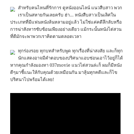
สำหรับคนไหนที่รักการ ดูหนังออนไลน์ แนวสืบสาว พวก
เราเป็นสหายกันเลยครับ ฮ่า… หนังสืบสาวเป็นเลิศใน
ประเภทที่มีแฟนหนังล้นหลามอยู่แล้ว ไม่ใช่แค่คดีลึกลับหรือ
การฆ่าสังหารซับซ้อนเพียงอย่างเดียว แม้กระนั้นหนังไต่สวน
ที่ดีมักจะพาพวกเราคิดตามตลอดเวลา
ทุกร่องรอย ทุกบทสำหรับพูด ทุกเรื่องที่น่าสงสัย และก็ทุก
นักแสดงอาจมีคำตอบของปริศนาแอบซ่อนเอาไว้อยู่ก็ได้
หากคุณกำลังมองหา 037movie แนวไต่สวนล่ะก็ ผมก็มีหนัง
ดีๆมาชี้แนะให้กับคุณด้วยเหมือนกัน มาลุ้นทุกคดีและก็ไข
ปริศนาไปพร้อมได้เลย!