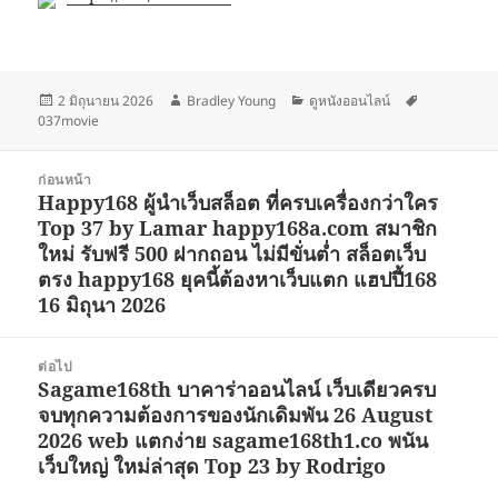
เขียน
ผู้
หมวด
ป้าย
2 มิถุนายน 2026
Bradley Young
ดูหนังออนไลน์
เมื่อ
เขียน
หมู่
กำกับ
037movie
แนะแนว
ก่อนหน้า
เรื่อง
Happy168 ผู้นำเว็บสล็อต ที่ครบเครื่องกว่าใคร
เรื่อง
Top 37 by Lamar happy168a.com สมาชิก
ก่อน
ใหม่ รับฟรี 500 ฝากถอน ไม่มีขั่นต่ำ สล็อตเว็บ
หน้า:
ตรง happy168 ยุคนี้ต้องหาเว็บแตก แฮปปี้168
16 มิถุนา 2026
ต่อไป
Sagame168th บาคาร่าออนไลน์ เว็บเดียวครบ
เรื่อง
จบทุกความต้องการของนักเดิมพัน 26 August
ต่อ
2026 web แตกง่าย sagame168th1.co พนัน
ไป:
เว็บใหญ่ ใหม่ล่าสุด Top 23 by Rodrigo