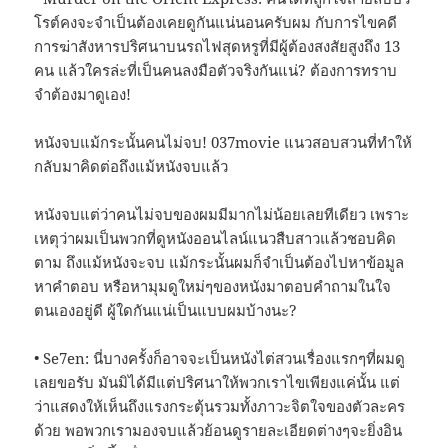
โรต์คงจะจำเป็นต้องเคยดูกันแน่นอนครับผม กับการไขคดี
การฆ่าสังหารปริศนาบนรถไฟสุดหรูที่มีผู้ต้องสงสัยสูงถึง 13
คน แล้วใครล่ะที่เป็นคนลงมือตัวจริงกันแน่? ต้องการทราบ
จำต้องมาดูเอง!
หนังจบแม้กระนั้นคนไม่จบ! 037movie แนวสอบสวนที่ทำให้
กลับมาคิดต่อถึงแม้หนังจบแล้ว
หนังจบแต่ว่าคนไม่จบของผมมีมากไม่น้อยเลยทีเดียว เพราะ
เหตุว่าผมเป็นพวกที่ดูหนังออนไลน์แนวสืบสาวแล้วชอบคิด
ตาม ถึงแม้หนังจะจบ แม้กระนั้นผมก็จำเป็นต้องไปหาข้อมูล
หาคำตอบ หรือหามุมดูใหม่ๆของหนังมาตอบคำถามในใจ
ตนเองอยู่ดี ผู้ใดกันแน่เป็นแบบผมบ้างนะ?
• Se7en: นี่บางครั้งก็อาจจะเป็นหนังไต่สวนเรื่องแรกๆที่ผมดู
เลยขอรับ มันมิได้มีแต่ปริศนาให้พวกเราไขเพียงแค่นั้น แต่
ว่าแสดงให้เห็นถึงแรงกระตุ้นรวมทั้งภาวะจิตใจของตัวละคร
ด้วย พอพวกเรามองจบแล้วย้อนดูรายละเอียดต่างๆจะยิ่งอิน