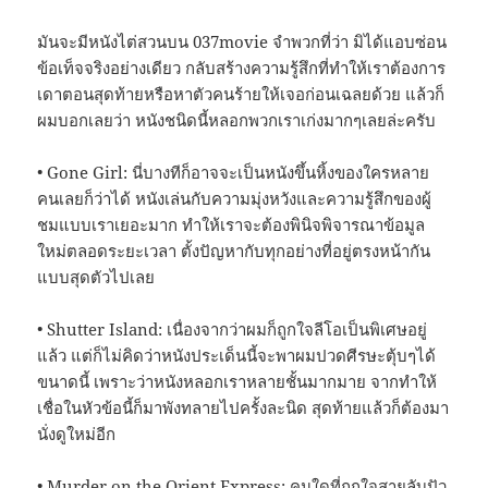
มันจะมีหนังไต่สวนบน 037movie จำพวกที่ว่า มิได้แอบซ่อน
ข้อเท็จจริงอย่างเดียว กลับสร้างความรู้สึกที่ทำให้เราต้องการ
เดาตอนสุดท้ายหรือหาตัวคนร้ายให้เจอก่อนเฉลยด้วย แล้วก็
ผมบอกเลยว่า หนังชนิดนี้หลอกพวกเราเก่งมากๆเลยล่ะครับ
• Gone Girl: นี่บางทีก็อาจจะเป็นหนังขึ้นหิ้งของใครหลาย
คนเลยก็ว่าได้ หนังเล่นกับความมุ่งหวังและความรู้สึกของผู้
ชมแบบเราเยอะมาก ทำให้เราจะต้องพินิจพิจารณาข้อมูล
ใหม่ตลอดระยะเวลา ตั้งปัญหากับทุกอย่างที่อยู่ตรงหน้ากัน
แบบสุดตัวไปเลย
• Shutter Island: เนื่องจากว่าผมก็ถูกใจลีโอเป็นพิเศษอยู่
แล้ว แต่ก็ไม่คิดว่าหนังประเด็นนี้จะพาผมปวดศีรษะตุ้บๆได้
ขนาดนี้ เพราะว่าหนังหลอกเราหลายชั้นมากมาย จากทำให้
เชื่อในหัวข้อนี้ก็มาพังทลายไปครั้งละนิด สุดท้ายแล้วก็ต้องมา
นั่งดูใหม่อีก
• Murder on the Orient Express: คนใดที่ถูกใจสายลับปัว